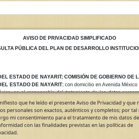
AVISO DE PRIVACIDAD SIMPLIFICADO
ULTA PÚBLICA DEL PLAN DE DESARROLLO INSTITUCION
 ESTADO DE NAYARIT; COMISIÓN DE GOBIERNO DE LA
EL ESTADO DE NAYARIT
; con domicilio en Avenida México 
éxico, es el responsable del tratamiento de los datos person
orme a lo dispuesto por los artículos 16 de la Constitución P
ifiesto que he leído el presente Aviso de Privacidad y que 
n Política del Estado Libre y Soberano de Nayarit, así como lo
os personales son exactos, auténticos y completos; por tal
s de la Ley de Protección de Datos Personales en Posesión 
rgo mi consentimiento para el tratamiento de mis datos d
rmatividad que resulte aplicable.
formidad con las finalidades previstas en las políticas de
vacidad.